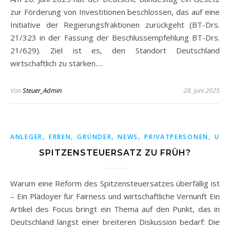
zur Förderung von Investitionen beschlossen, das auf eine
Initiative der Regierungsfraktionen zurückgeht (BT-Drs.
21/323 in der Fassung der Beschlussempfehlung BT-Drs.
21/629). Ziel ist es, den Standort Deutschland
wirtschaftlich zu stärken.…
Von
Steuer_Admin
28. Juni 2025
,
,
,
,
,
ANLEGER
ERBEN
GRÜNDER
NEWS
PRIVATPERSONEN
UNT
SPITZENSTEUERSATZ ZU FRÜH?
Warum eine Reform des Spitzensteuersatzes überfällig ist
– Ein Plädoyer für Fairness und wirtschaftliche Vernunft Ein
Artikel des Focus bringt ein Thema auf den Punkt, das in
Deutschland längst einer breiteren Diskussion bedarf: Die