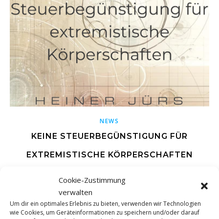
NEWS
KEINE STEUERBEGÜNSTIGUNG FÜR
EXTREMISTISCHE KÖRPERSCHAFTEN
Cookie-Zustimmung
Der Bundesfinanzhof (BFH) hat in einem aktuellen Urteil
verwalten
entschieden, dass extremistische Körperschaften nicht in
Um dir ein optimales Erlebnis zu bieten, verwenden wir Technologien
den Genuss der steuerlichen Begünstigungen für
wie Cookies, um Geräteinformationen zu speichern und/oder darauf