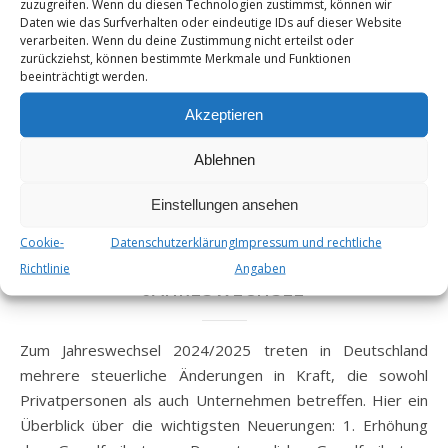
gemeinnützige Organisationen kommen. Diese
zuzugreifen. Wenn du diesen Technologien zustimmst, können wir
Daten wie das Surfverhalten oder eindeutige IDs auf dieser Website
Entscheidung hat weitreichende Bedeutung für die
verarbeiten. Wenn du deine Zustimmung nicht erteilst oder
steuerliche Anerkennung von Organisationen, die sich auf
zurückziehst, können bestimmte Merkmale und Funktionen
beeinträchtigt werden.
politische Betätigungen konzentrieren.
Akzeptieren
Von
Steuer_Admin
27. Dezember 2024
Ablehnen
Einstellungen ansehen
,
,
,
,
ANLEGER
GEMEINNÜTZIGE
GRÜNDER
NEWS
PRIVATPERS
Cookie-
Datenschutzerklärung
Impressum und rechtliche
STEUERLICHE ÄNDERUNGEN ZUM
Richtlinie
Angaben
JAHRESWECHSEL
Zum Jahreswechsel 2024/2025 treten in Deutschland
mehrere steuerliche Änderungen in Kraft, die sowohl
Privatpersonen als auch Unternehmen betreffen. Hier ein
Überblick über die wichtigsten Neuerungen: 1. Erhöhung