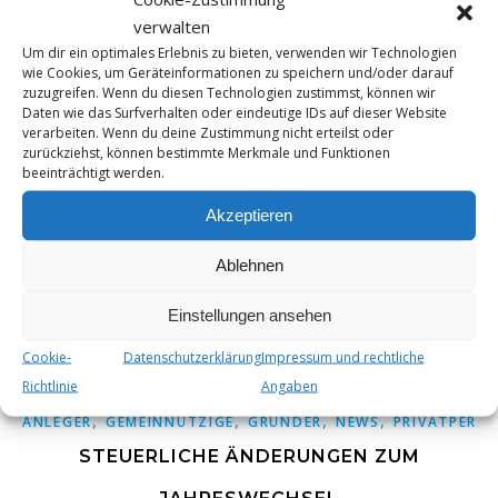
verwalten
EXTREMISTISCHE KÖRPERSCHAFTEN
Um dir ein optimales Erlebnis zu bieten, verwenden wir Technologien
wie Cookies, um Geräteinformationen zu speichern und/oder darauf
zuzugreifen. Wenn du diesen Technologien zustimmst, können wir
Der Bundesfinanzhof (BFH) hat in einem aktuellen Urteil
Daten wie das Surfverhalten oder eindeutige IDs auf dieser Website
entschieden, dass extremistische Körperschaften nicht in
verarbeiten. Wenn du deine Zustimmung nicht erteilst oder
den Genuss der steuerlichen Begünstigungen für
zurückziehst, können bestimmte Merkmale und Funktionen
beeinträchtigt werden.
gemeinnützige Organisationen kommen. Diese
Entscheidung hat weitreichende Bedeutung für die
Akzeptieren
steuerliche Anerkennung von Organisationen, die sich auf
politische Betätigungen konzentrieren.
Ablehnen
Einstellungen ansehen
Von
Steuer_Admin
27. Dezember 2024
Cookie-
Datenschutzerklärung
Impressum und rechtliche
Richtlinie
Angaben
,
,
,
,
ANLEGER
GEMEINNÜTZIGE
GRÜNDER
NEWS
PRIVATPERS
STEUERLICHE ÄNDERUNGEN ZUM