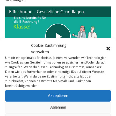
E-Rechnung – Gesetzliche Grundlagen
Cookie-Zustimmung
verwalten
Um dir ein optimales Erlebnis zu bieten, verwenden wir Technologien
wie Cookies, um Geräteinformationen zu speichern und/oder darauf
zuzugreifen. Wenn du diesen Technologien zustimmst, können wir
Bereitgestellt von
DATEV eG
Daten wie das Surfverhalten oder eindeutige IDs auf dieser Website
verarbeiten. Wenn du deine Zustimmung nicht erteilst oder
© DATEV eG, alle Rechte vorbehalten
Nun ein Video zu den Vorteilen.
zurückziehst, können bestimmte Merkmale und Funktionen
beeinträchtigt werden.
E-Rechnung – Das sind Ihre Vorteile
Akzeptieren
Ablehnen