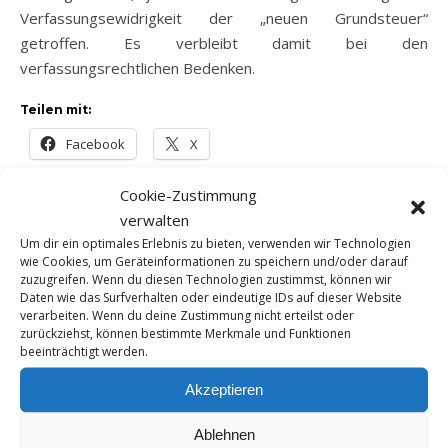
Verfassungsewidrigkeit der „neuen Grundsteuer“
getroffen. Es verbleibt damit bei den
verfassungsrechtlichen Bedenken.
Teilen mit:
Facebook
X
Cookie-Zustimmung
Ein Parkhaus ist
Hofübergaben in der Land-
verwalten
erbschaftsteuerlich nicht
und Forstwirtschaft
Um dir ein optimales Erlebnis zu bieten, verwenden wir Technologien
begünstigt
1. Juli 2024
wie Cookies, um Geräteinformationen zu speichern und/oder darauf
3. Juli 2024
In "News"
zuzugreifen. Wenn du diesen Technologien zustimmst, können wir
In "Erben"
Daten wie das Surfverhalten oder eindeutige IDs auf dieser Website
verarbeiten. Wenn du deine Zustimmung nicht erteilst oder
Wichtige Änderungen zum
zurückziehst, können bestimmte Merkmale und Funktionen
Jahreswechsel
beeinträchtigt werden.
29. Dezember 2023
In "Anleger"
Akzeptieren
Ablehnen