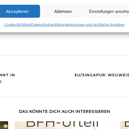
Unternehmen
19. De
8. August 2024
In "Anl
Akzeptieren
Ablehnen
Einstellungen anseh
In "gemeinnützige"
Cookie-Richtlinie
Datenschutzerklärung
Impressum und rechtliche Angaben
NNT IN
EU/SINGAPUR: WEGWEI
NG
DAS KÖNNTE DICH AUCH INTERESSIEREN