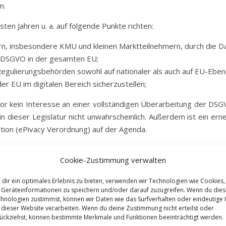
n.
ten Jahren u. a. auf folgende Punkte richten:
rn, insbesondere KMU und kleinen Marktteilnehmern, durch die 
r DSGVO in der gesamten EU;
ulierungsbehörden sowohl auf nationaler als auch auf EU-Ebene,
EU im digitalen Bereich sicherzustellen;
r kein Interesse an einer vollständigen Überarbeitung der DSGV
in dieser Legislatur nicht unwahrscheinlich. Außerdem ist ein e
tion (ePivacy Verordnung) auf der Agenda.
Cookie-Zustimmung verwalten
dir ein optimales Erlebnis zu bieten, verwenden wir Technologien wie Cookies,
Geräteinformationen zu speichern und/oder darauf zuzugreifen. Wenn du die
hnologien zustimmst, können wir Daten wie das Surfverhalten oder eindeutige 
 dieser Website verarbeiten. Wenn du deine Zustimmung nicht erteilst oder
ückziehst, können bestimmte Merkmale und Funktionen beeinträchtigt werden.
Nachhaltigkeitsberichterstattung von
Steuerl