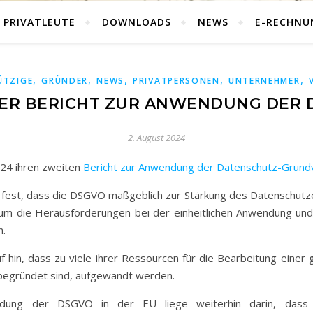
PRIVATLEUTE
DOWNLOADS
NEWS
E-RECHNU
,
,
,
,
,
ÜTZIGE
GRÜNDER
NEWS
PRIVATPERSONEN
UNTERNEHMER
ER BERICHT ZUR ANWENDUNG DER
2. August 2024
24 ihren zweiten
Bericht zur Anwendung der Datenschutz-Grun
 fest, dass die DSGVO maßgeblich zur Stärkung des Datenschutz
um die Herausforderungen bei der einheitlichen Anwendung un
n.
hin, dass zu viele ihrer Ressourcen für die Bearbeitung einer
nbegründet sind, aufgewandt werden.
wendung der DSGVO in der EU liege weiterhin darin, dass 