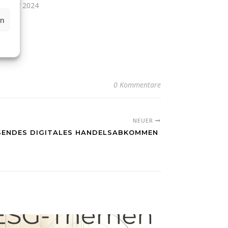
zember 2024
eger"
en
0 Kommentare
NEUER
SENDES DIGITALES HANDELSABKOMMEN