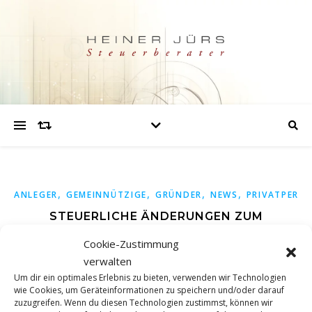
,
,
,
,
ANLEGER
GEMEINNÜTZIGE
GRÜNDER
NEWS
PRIVATPERS
STEUERLICHE ÄNDERUNGEN ZUM
JAHRESWECHSEL
Cookie-Zustimmung
verwalten
Um dir ein optimales Erlebnis zu bieten, verwenden wir Technologien
Zum Jahreswechsel 2024/2025 treten in Deutschland
wie Cookies, um Geräteinformationen zu speichern und/oder darauf
mehrere steuerliche Änderungen in Kraft, die sowohl
zuzugreifen. Wenn du diesen Technologien zustimmst, können wir