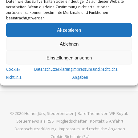
Daten wie das Surfverhalten oder eindeutige IDs auf dieser Website
Privatpersonen als auch Unternehmen betreffen. Hier ein
verarbeiten. Wenn du deine Zustimmung nicht erteilst oder
Überblick über die wichtigsten Neuerungen: 1. Erhöhung
zurückziehst, können bestimmte Merkmale und Funktionen
beeinträchtigt werden.
des Grundfreibetrags Der steuerliche Grundfreibetrag
steigt ab dem 1. Januar 2025 auf 12.084…
Akzeptieren
Von
Steuer_Admin
19. Dezember 2024
Ablehnen
Einstellungen ansehen
Cookie-
Datenschutzerklärung
Impressum und rechtliche
Richtlinie
Angaben
© 2026 Heiner Jürs, Steuerberater |
Bard Theme von
WP Royal
.
Steuernews als RSS
Mitgliedschaften
Kontakt & Anfahrt
Datenschutzerklärung
Impressum und rechtliche Angaben
Cookie-Richtlinie (EU)