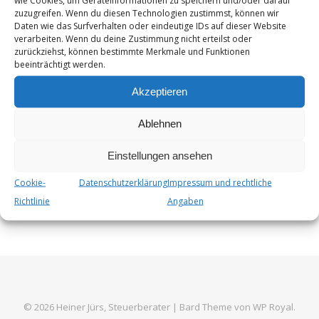
zuzugreifen. Wenn du diesen Technologien zustimmst, können wir
Banken und Sparkassen thematisieren in
Daten wie das Surfverhalten oder eindeutige IDs auf dieser Website
Kreditverhandlungen mit Unternehmen immer häufiger das
verarbeiten. Wenn du deine Zustimmung nicht erteilst oder
zurückziehst, können bestimmte Merkmale und Funktionen
Thema Nachhaltigkeit. Das ist ein Ergebnis einer
beeinträchtigt werden.
Unternehmensbefragung der KfW gemeinsam mit
Spitzenverbänden sowie Fach- und Regionalverbänden der
Akzeptieren
deutschen Wirtschaft. Demnach gaben rund 27…
Ablehnen
Von
Steuer_Admin
1. August 2024
Einstellungen ansehen
Cookie-
Datenschutzerklärung
Impressum und rechtliche
Richtlinie
Angaben
© 2026 Heiner Jürs, Steuerberater |
Bard Theme von
WP Royal
.