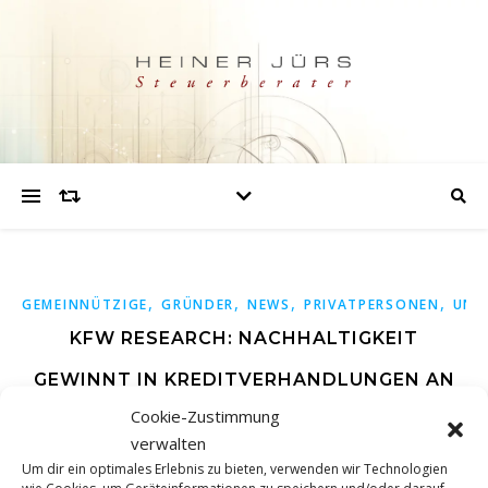
,
,
,
,
GEMEINNÜTZIGE
GRÜNDER
NEWS
PRIVATPERSONEN
UNT
KFW RESEARCH: NACHHALTIGKEIT
GEWINNT IN KREDITVERHANDLUNGEN AN
Cookie-Zustimmung
BEDEUTUNG
verwalten
Um dir ein optimales Erlebnis zu bieten, verwenden wir Technologien
KfW/KfW Research, Pressemitteilung vom 29.07.2024
wie Cookies, um Geräteinformationen zu speichern und/oder darauf