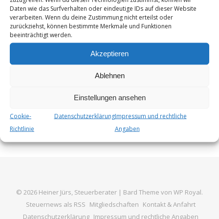
neben vielen „technischen“ Maßnahmen, Korrekturen und
Daten wie das Surfverhalten oder eindeutige IDs auf dieser Website
Klarstellungen sowie Anpassungen an Rechtsprechung –
verarbeiten. Wenn du deine Zustimmung nicht erteilst oder
zurückziehst, können bestimmte Merkmale und Funktionen
unter anderem folgende Maßnahmen vor:
beeinträchtigt werden.
Pauschalbesteuerung von Mobilitätsbudgets Der
Arbeitgeber kann in besonderen…
Akzeptieren
Ablehnen
Von
Steuer_Admin
6. Juni 2024
Einstellungen ansehen
Cookie-
Datenschutzerklärung
Impressum und rechtliche
Richtlinie
Angaben
© 2026 Heiner Jürs, Steuerberater |
Bard Theme von
WP Royal
.
Steuernews als RSS
Mitgliedschaften
Kontakt & Anfahrt
Datenschutzerklärung
Impressum und rechtliche Angaben