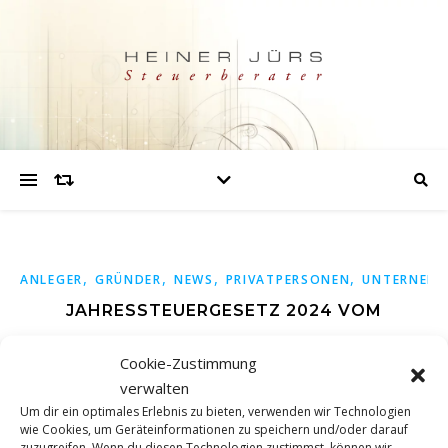
,
,
,
,
ANLEGER
GRÜNDER
NEWS
PRIVATPERSONEN
UNTERNEHM
JAHRESSTEUERGESETZ 2024 VOM
BUNDESKABINETT BESCHLOSSEN
Cookie-Zustimmung
verwalten
Das Bundeskabinett hat am 05.06.2024 den Entwurf eines
Um dir ein optimales Erlebnis zu bieten, verwenden wir Technologien
wie Cookies, um Geräteinformationen zu speichern und/oder darauf
Jahressteuergesetzes (JStG 2024) beschlossen. Es sieht –
zuzugreifen. Wenn du diesen Technologien zustimmst, können wir