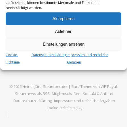
zurückziehst, können bestimmte Merkmale und Funktionen
Problematik des Spitzensteuersatzes und seine immer…
beeinträchtigt werden.
Akzeptieren
Von
Steuer_Admin
4. Januar 2025
Ablehnen
Einstellungen ansehen
Cookie-
Datenschutzerklärung
Impressum und rechtliche
Richtlinie
Angaben
© 2026 Heiner Jürs, Steuerberater |
Bard Theme von
WP Royal
.
Steuernews als RSS
Mitgliedschaften
Kontakt & Anfahrt
Datenschutzerklärung
Impressum und rechtliche Angaben
Cookie-Richtlinie (EU)