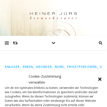
,
,
,
,
,
ANLEGER
ERBEN
GRÜNDER
NEWS
PRIVATPERSONEN
UNT
SPITZENSTEUERSATZ ZU FRÜH?
Cookie-Zustimmung
verwalten
Um dir ein optimales Erlebnis zu bieten, verwenden wir Technologien
Warum eine Reform des Spitzensteuersatzes überfällig ist
wie Cookies, um Geräteinformationen zu speichern und/oder darauf
– Ein Plädoyer für Fairness und wirtschaftliche Vernunft Ein
zuzugreifen. Wenn du diesen Technologien zustimmst, können wir
Artikel des Focus bringt ein Thema auf den Punkt, das in
Daten wie das Surfverhalten oder eindeutige IDs auf dieser Website
verarbeiten. Wenn du deine Zustimmung nicht erteilst oder
Deutschland längst einer breiteren Diskussion bedarf: Die