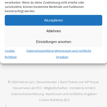
28.02.2024 – II R 27/21 – entschieden. Der Kläger war
verarbeiten. Wenn du deine Zustimmung nicht erteilst oder
zurückziehst, können bestimmte Merkmale und Funktionen
testamentarisch eingesetzter Alleinerbe seines im Jahr
beeinträchtigt werden.
2018 verstorbenen Vaters, des Erblassers. Zum Erbe…
Akzeptieren
Von
Steuer_Admin
3. Juli 2024
Ablehnen
Einstellungen ansehen
Cookie-
Datenschutzerklärung
Impressum und rechtliche
Richtlinie
Angaben
© 2026 Heiner Jürs, Steuerberater |
Bard Theme von
WP Royal
.
Steuernews als RSS
Mitgliedschaften
Kontakt & Anfahrt
Datenschutzerklärung
Impressum und rechtliche Angaben
Cookie-Richtlinie (EU)