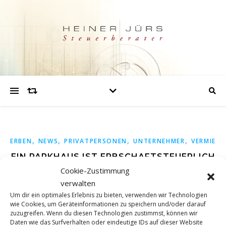
,
,
,
,
ERBEN
NEWS
PRIVATPERSONEN
UNTERNEHMER
VERMIETE
EIN PARKHAUS IST ERBSCHAFTSTEUERLICH
Cookie-Zustimmung
NICHT BEGÜNSTIGT
verwalten
Um dir ein optimales Erlebnis zu bieten, verwenden wir Technologien
wie Cookies, um Geräteinformationen zu speichern und/oder darauf
Ein Parkhaus ist in der Erbschaftsteuer nicht begünstigt –
zuzugreifen. Wenn du diesen Technologien zustimmst, können wir
dies hat der Bundesfinanzhof (BFH) mit Urteil vom
Daten wie das Surfverhalten oder eindeutige IDs auf dieser Website