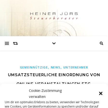
,
,
GEMEINNÜTZIGE
NEWS
UNTERNEHMER
UMSATZSTEUERLICHE EINORDNUNG VON
ONLINE-VERANSTALTUNGEN ETC.
Cookie-Zustimmung
verwalten
wesentliche Änderungen durch das BMF-Schreiben vom
Um dir ein optimales Erlebnis zu bieten, verwenden wir Technologien
29.04.2024 Das BMF-Schreiben vom 29. April 2024
wie Cookies, um Geräteinformationen zu speichern und/oder darauf