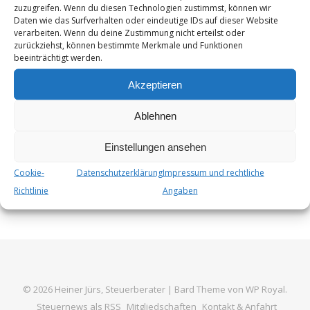
erläutert die umsatzsteuerliche Behandlung von Online-
zuzugreifen. Wenn du diesen Technologien zustimmst, können wir
Daten wie das Surfverhalten oder eindeutige IDs auf dieser Website
Veranstaltungsdienstleistungen und weiteren digitalen
verarbeiten. Wenn du deine Zustimmung nicht erteilst oder
Dienstleistungsangeboten. Hier sind die wichtigsten
zurückziehst, können bestimmte Merkmale und Funktionen
beeinträchtigt werden.
Punkte und Beispiele: Anwendungsbeispiele: Diese
Neuregelungen zielen darauf ab, die Umsatzsteuerpraxis
Akzeptieren
für digitale…
Ablehnen
Von
Steuer_Admin
7. Juni 2024
Einstellungen ansehen
Cookie-
Datenschutzerklärung
Impressum und rechtliche
Richtlinie
Angaben
© 2026 Heiner Jürs, Steuerberater |
Bard Theme von
WP Royal
.
Steuernews als RSS
Mitgliedschaften
Kontakt & Anfahrt