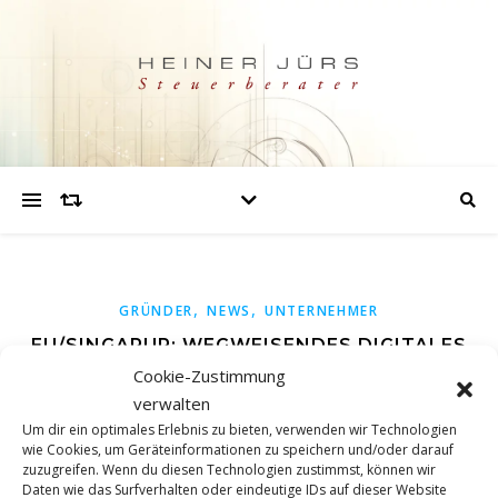
,
,
GRÜNDER
NEWS
UNTERNEHMER
EU/SINGAPUR: WEGWEISENDES DIGITALES
Cookie-Zustimmung
HANDELSABKOMMEN
verwalten
Um dir ein optimales Erlebnis zu bieten, verwenden wir Technologien
wie Cookies, um Geräteinformationen zu speichern und/oder darauf
Die EU und Singapur haben heute die Verhandlungen über
zuzugreifen. Wenn du diesen Technologien zustimmst, können wir
ein Abkommen über den digitalen Handel abgeschlossen.
Daten wie das Surfverhalten oder eindeutige IDs auf dieser Website