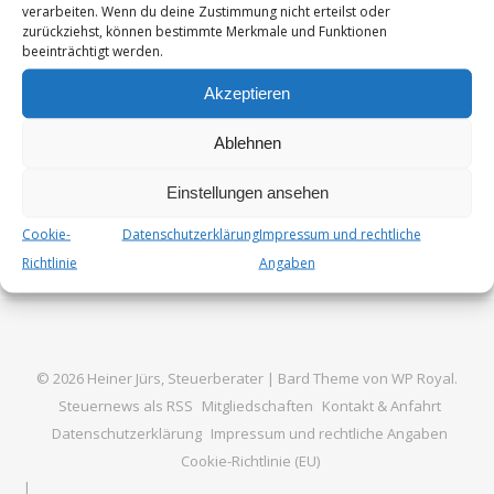
Es ist das erste EU-Abkommen seiner Art und spiegelt das
verarbeiten. Wenn du deine Zustimmung nicht erteilst oder
zurückziehst, können bestimmte Merkmale und Funktionen
Bestreben der EU wider, bei den Regeln für den digitalen
beeinträchtigt werden.
Handel und grenzüber­schrei­tenden Datenverkehr…
Akzeptieren
Von
Steuer_Admin
5. August 2024
Ablehnen
Einstellungen ansehen
Cookie-
Datenschutzerklärung
Impressum und rechtliche
Richtlinie
Angaben
© 2026 Heiner Jürs, Steuerberater |
Bard Theme von
WP Royal
.
Steuernews als RSS
Mitgliedschaften
Kontakt & Anfahrt
Datenschutzerklärung
Impressum und rechtliche Angaben
Cookie-Richtlinie (EU)