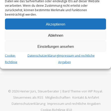
Daten wie das Surfverhalten oder eindeutige IDs auf dieser Website
Bereiche unseres Lebens vorgedrungen. Eine der
verarbeiten. Wenn du deine Zustimmung nicht erteilst oder
bemerkenswertesten Entwicklungen in diesem Bereich ist
zurückziehst, können bestimmte Merkmale und Funktionen
beeinträchtigt werden.
die Generative KI, die in der Lage ist, neue Inhalte wie
Texte,…
Akzeptieren
Von
Steuer_Admin
24. Juni 2024
Ablehnen
Einstellungen ansehen
Cookie-
Datenschutzerklärung
Impressum und rechtliche
Richtlinie
Angaben
© 2026 Heiner Jürs, Steuerberater |
Bard Theme von
WP Royal
.
Steuernews als RSS
Mitgliedschaften
Kontakt & Anfahrt
Datenschutzerklärung
Impressum und rechtliche Angaben
Cookie-Richtlinie (EU)