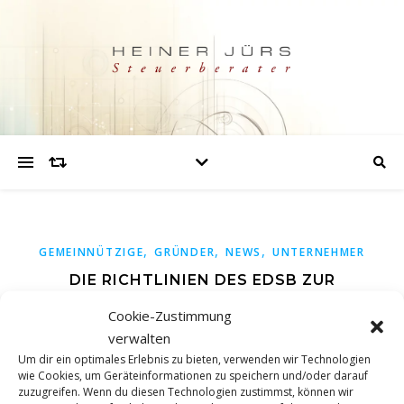
,
,
,
GEMEINNÜTZIGE
GRÜNDER
NEWS
UNTERNEHMER
DIE RICHTLINIEN DES EDSB ZUR
GENERATIVEN KI
Cookie-Zustimmung
verwalten
Um dir ein optimales Erlebnis zu bieten, verwenden wir Technologien
Einleitung Künstliche Intelligenz (KI) hat in den letzten
wie Cookies, um Geräteinformationen zu speichern und/oder darauf
Jahren enorme Fortschritte gemacht und ist in viele
zuzugreifen. Wenn du diesen Technologien zustimmst, können wir