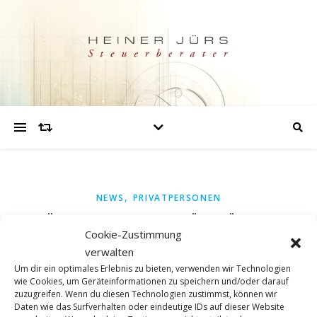
,
NEWS
PRIVATPERSONEN
ERHÖHUNG DER FREIBETRÄGE FÜR KINDER
Cookie-Zustimmung
verwalten
Ab dem Jahr 2024 profitieren Eltern in Deutschland von
Um dir ein optimales Erlebnis zu bieten, verwenden wir Technologien
einer Erhöhung der Freibeträge für Kinder. Der
wie Cookies, um Geräteinformationen zu speichern und/oder darauf
zuzugreifen. Wenn du diesen Technologien zustimmst, können wir
Kinderfreibetrag, einschließlich des Freibetrags für
Daten wie das Surfverhalten oder eindeutige IDs auf dieser Website
Betreuungs-, Erziehungs- oder Ausbildungsbedarf des