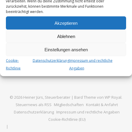
verarbeiten. Wenn du deine Zustimmung nicht erteilst oder
Kindes, wurde um 360 Euro auf insgesamt 9.312 Euro pro
zurückziehst, können bestimmte Merkmale und Funktionen
beeinträchtigt werden.
Kind angehoben. Diese Maßnahme…
Akzeptieren
Von
Steuer_Admin
4. Juni 2024
Ablehnen
Einstellungen ansehen
Cookie-
Datenschutzerklärung
Impressum und rechtliche
Richtlinie
Angaben
© 2026 Heiner Jürs, Steuerberater |
Bard Theme von
WP Royal
.
Steuernews als RSS
Mitgliedschaften
Kontakt & Anfahrt
Datenschutzerklärung
Impressum und rechtliche Angaben
Cookie-Richtlinie (EU)