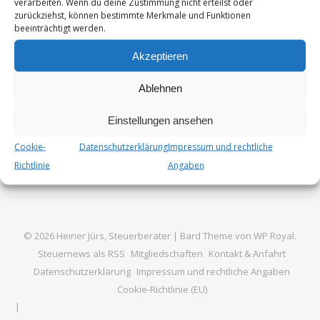
verarbeiten. Wenn du deine Zustimmung nicht erteilst oder
geworden. Dazu hat der BGH nun Stellung genommen.
zurückziehst, können bestimmte Merkmale und Funktionen
beeinträchtigt werden.
Der…
Akzeptieren
Von
Steuer_Admin
2. Juli 2024
Ablehnen
Einstellungen ansehen
Cookie-
Datenschutzerklärung
Impressum und rechtliche
Richtlinie
Angaben
© 2026 Heiner Jürs, Steuerberater |
Bard Theme von
WP Royal
.
Steuernews als RSS
Mitgliedschaften
Kontakt & Anfahrt
Datenschutzerklärung
Impressum und rechtliche Angaben
Cookie-Richtlinie (EU)