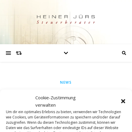
NEWS
ALLES „KLIMANEUTRAL“?
Cookie-Zustimmung
verwalten
Hier einmal ein Hinweis auf ein BGH-Urteil zu einem
Um dir ein optimales Erlebnis zu bieten, verwenden wir Technologien
Thema, mit dem alle konfrontiert sind: Der Begriff
wie Cookies, um Geräteinformationen zu speichern und/oder darauf
zuzugreifen. Wenn du diesen Technologien zustimmst, können wir
„Klimaneutralität“. Gerade da vielen Menschen die
Daten wie das Surfverhalten oder eindeutige IDs auf dieser Website
Klimaneutralität wichtig ist, ist diese auch ein Werbebegriff