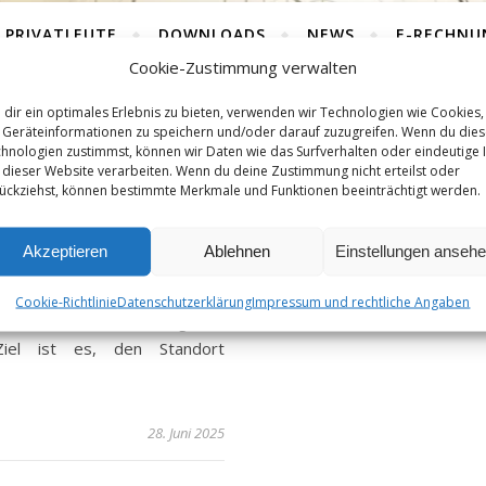
PRIVATLEUTE
DOWNLOADS
NEWS
E-RECHNU
Cookie-Zustimmung verwalten
dir ein optimales Erlebnis zu bieten, verwenden wir Technologien wie Cookies,
Geräteinformationen zu speichern und/oder darauf zuzugreifen. Wenn du die
hnologien zustimmst, können wir Daten wie das Surfverhalten oder eindeutige 
 dieser Website verarbeiten. Wenn du deine Zustimmung nicht erteilst oder
VESTITIONSANREIZE
ückziehst, können bestimmte Merkmale und Funktionen beeinträchtigt werden.
OFORTPROGRAMM
Akzeptieren
Ablehnen
Einstellungen anseh
ag ein Gesetz zur Förderung
auf eine Initiative der
Cookie-Richtlinie
Datenschutzerklärung
Impressum und rechtliche Angaben
. 21/323 in der Fassung der
Ziel ist es, den Standort
28. Juni 2025