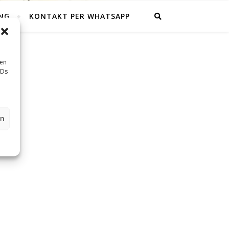
NG
KONTAKT PER WHATSAPP
sen
IDs
en